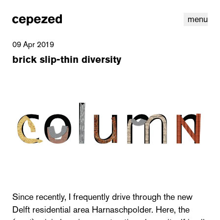
menu
09 Apr 2019
brick slip-thin diversity
linkedin
youtube
cookies
nl
|
en
Since recently, I frequently drive through the new
Delft residential area Harnaschpolder. Here, the