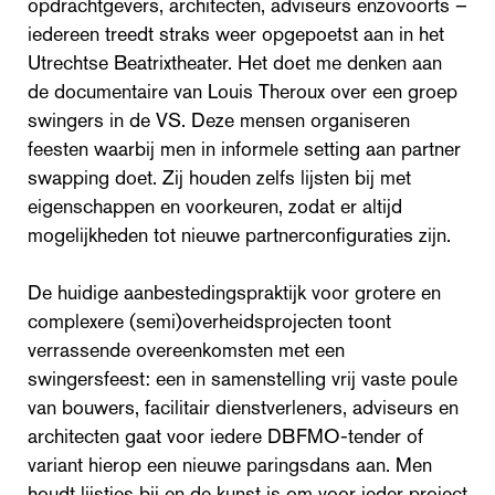
opdrachtgevers, architecten, adviseurs enzovoorts –
iedereen treedt straks weer opgepoetst aan in het
Utrechtse Beatrixtheater. Het doet me denken aan
de documentaire van Louis Theroux over een groep
swingers in de VS. Deze mensen organiseren
feesten waarbij men in informele setting aan partner
swapping doet. Zij houden zelfs lijsten bij met
eigenschappen en voorkeuren, zodat er altijd
mogelijkheden tot nieuwe partnerconfiguraties zijn.
De huidige aanbestedingspraktijk voor grotere en
complexere (semi)overheidsprojecten toont
verrassende overeenkomsten met een
swingersfeest: een in samenstelling vrij vaste poule
van bouwers, facilitair dienstverleners, adviseurs en
architecten gaat voor iedere DBFMO-tender of
variant hierop een nieuwe paringsdans aan. Men
houdt lijstjes bij en de kunst is om voor ieder project