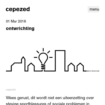
menu
01 Mar 2016
ontwrichting
linkedin
youtube
cookies
nl
|
en
cepezed
Wees gerust, dit wordt niet een uiteenzetting over
stevige sportblessures of sociale problemen in