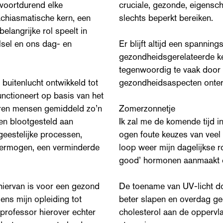
 voortdurend elke
cruciale, gezonde, eigensch
rachiasmatische kern, een
slechts beperkt bereiken.
elangrijke rol speelt in
sel en ons dag- en
Er blijft altijd een spanni
gezondheidsgerelateerde ke
tegenwoordig te vaak door 
 buitenlucht ontwikkeld tot
gezondheidsaspecten onter
unctioneert op basis van het
eren mensen gemiddeld zo’n
Zomerzonnetje
en blootgesteld aan
Ik zal me de komende tijd i
 geestelijke processen,
ogen foute keuzes van veel 
 vermogen, een verminderde
loop weer mijn dagelijkse ro
good’ hormonen aanmaakt en
 hiervan is voor een gezond
De toename van UV-licht do
ens mijn opleiding tot
beter slapen en overdag ge
 professor hierover echter
cholesterol aan de oppervla