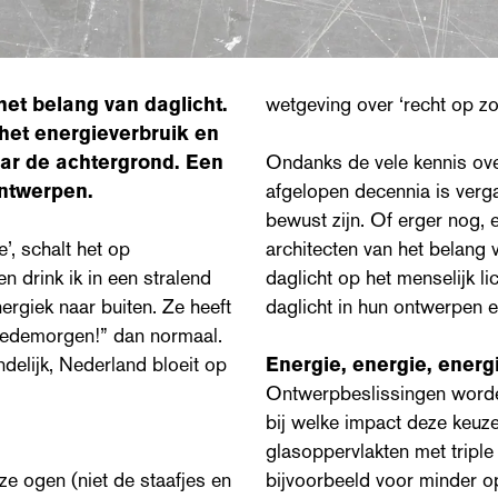
het belang van daglicht.
wetgeving over ‘recht op zon
 het energieverbruik en
ar de achtergrond. Een
Ondanks de vele kennis ove
ontwerpen.
afgelopen decennia is vergaar
bewust zijn. Of erger nog, e
e’, schalt het op
architecten van het belang 
en drink ik in een stralend
daglicht op het menselijk l
ergiek naar buiten. Ze heeft
daglicht in hun ontwerpen e
oedemorgen!” dan normaal.
ndelijk, Nederland bloeit op
Energie, energie, energ
Ontwerpbeslissingen worden
bij welke impact deze keuz
glasoppervlakten met triple
ze ogen (niet de staafjes en
bijvoorbeeld voor minder 