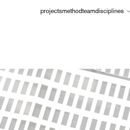
projects
method
team
disciplines