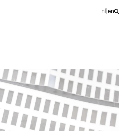
nl
|
en