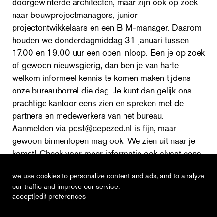
doorgewinterde architecten, maar zijn ook op zoek
naar bouwprojectmanagers, junior
projectontwikkelaars en een BIM-manager. Daarom
houden we donderdagmiddag 31 januari tussen
17.00 en 19.00 uur een open inloop. Ben je op zoek
of gewoon nieuwsgierig, dan ben je van harte
welkom informeel kennis te komen maken tijdens
onze bureauborrel die dag. Je kunt dan gelijk ons
prachtige kantoor eens zien en spreken met de
partners en medewerkers van het bureau.
Aanmelden via post@cepezed.nl is fijn, maar
gewoon binnenlopen mag ook. We zien uit naar je
komst! Check voor meer informatie ook alvast eens
onze
vacaturepagina
.
we use cookies to personalize content and ads, and to analyze
our traffic and improve our service.
|
accept
edit preferences
recent
vacancies
contact