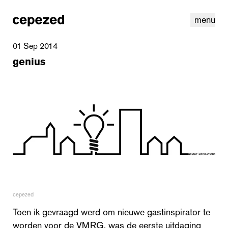
menu
01 Sep 2014
genius
linkedin
youtube
cookies
nl
|
en
cepezed
Toen ik gevraagd werd om nieuwe gastinspirator te
worden voor de VMRG, was de eerste uitdaging