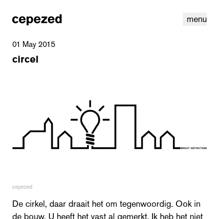
menu
01 May 2015
circel
linkedin
youtube
cookies
nl
|
en
cepezed
De cirkel, daar draait het om tegenwoordig. Ook in
de bouw. U heeft het vast al gemerkt. Ik heb het niet