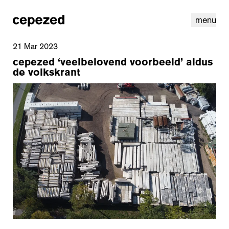
menu
21 Mar 2023
cepezed ‘veelbelovend voorbeeld’ aldus
de volkskrant
linkedin
youtube
cookies
nl
|
en