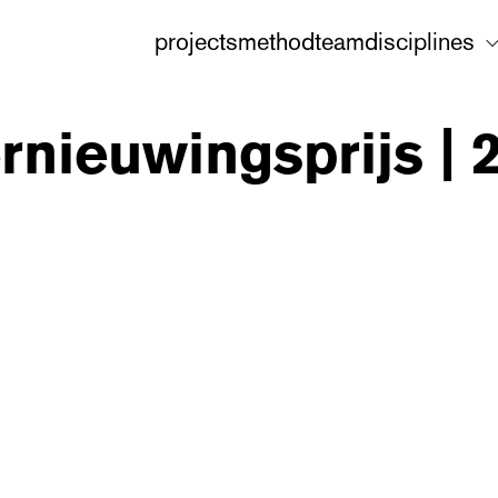
projects
method
team
disciplines
rnieuwingsprijs | 