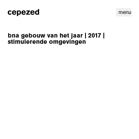
menu
bna gebouw van het jaar | 2017 |
stimulerende omgevingen
linkedin
youtube
cookies
nl
|
en