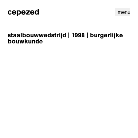
menu
staalbouwwedstrijd | 1998 | burgerlijke
bouwkunde
linkedin
youtube
cookies
nl
|
en